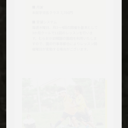
■ 月謝
未就学児各クラス 7,700円
■ 受講システム
毎週木曜日、月3～4回の開催を基本として
3か月クールで11回のレッスンを行いま
す。むらおか幼稚園の園庭を利用いたしま
すので、園の行事等都合によりレッスン開
催曜日が変動する場合がございます。