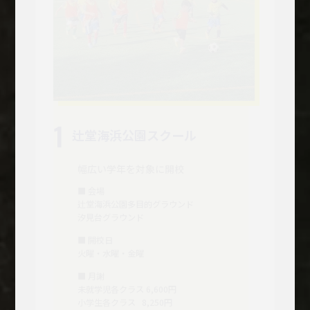
1
辻堂海浜公園スクール
幅広い学年を対象に開校
■ 会場
辻堂海浜公園多目的グラウンド
汐見台グラウンド
■ 開校日
火曜・水曜・金曜
■ 月謝
未就学児各クラス 6,600円
小学生各クラス 8,250円