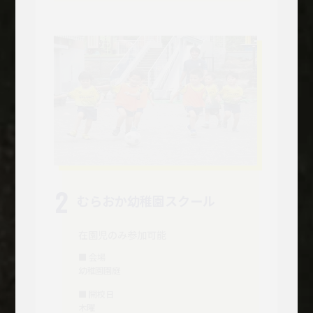
2
むらおか幼稚園スクール
在園児のみ参加可能
■ 会場
幼稚園園庭
■ 開校日
木曜