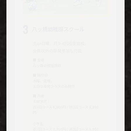
3
八ッ橋幼稚園スクール
土or日曜、月3-4回程度開校。
会員以外の単発参加も可能
■ 会場
八ッ橋幼稚園園庭
■ 開校日
水曜、金曜、
土日は単発クラスのみ開校
■ 月謝
未就学児：
週1回コース 6,600円 / 週2回コース 8,800
円
小学生:
週1回コース 7,700円 / 週2回コース 9,900