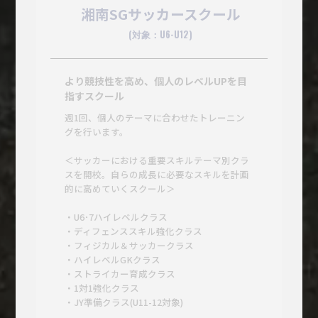
湘南SGサッカースクール
(対象：U6-U12)
より競技性を高め、個人のレベルUPを目
指すスクール
週1回、個人のテーマに合わせたトレーニン
グを行います。
＜サッカーにおける重要スキルテーマ別クラ
スを開校。自らの成長に必要なスキルを計画
的に高めていくスクール＞
・U6･7ハイレベルクラス
・ディフェンススキル強化クラス
・フィジカル＆サッカークラス
・ハイレベルGKクラス
・ストライカー育成クラス
・1対1強化クラス
・JY準備クラス(U11-12対象)