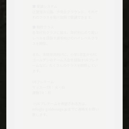
■ 受講システム
辻堂海浜公園、汐見台グラウンド、それぞ
れのクラスを受け放題で受講できます。
■ 開校クラス
各年代別クラスに加え、年代別にのり高い
レベルを目指す選手向けのハイレベルクラ
スを開校。
また、未就学児向けに、小学1年生からFC
ゴールデンのチーム入会を目指すU6プレチ
ームなど、たくさんのクラスを開校してい
ます。
U6プレチーム
サッカーTR：火・日
運動TR：月
※U6プレチームを希望される方は、
info@s-goldenage.jpまでご連絡をお願い
致します。